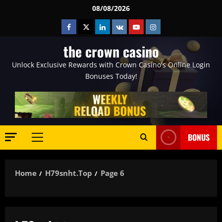
Skip
08/08/2026
to
Facebook
Twitter
Linkedin
VK
Youtube
Instagram
content
the crown casino
Unlock Exclusive Rewards with Crown Casino's Online Login
Bonuses Today!
BONUS
Primary
Menu
Home
H79snht.top
Page 6