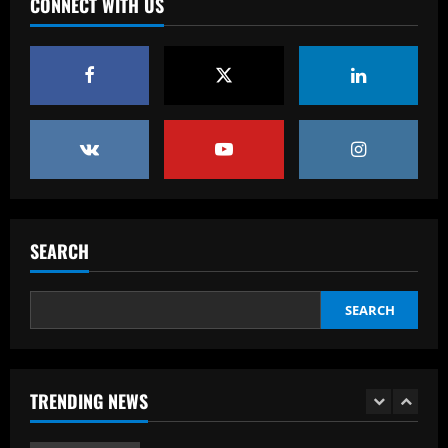
CONNECT WITH US
3
12/09/2025
Baccarat
England Euro 2024 Squad: Southgate
leaves out Rashford & Sterling
12/09/2025
4
Baccarat
Man City chase "extraordinary" £205k-
p/w star as potential Grealish upgrade
SEARCH
12/09/2025
5
SEARCH
Baccarat
Abel Ferreira faz mistério sobre
substituto de Veiga no Palmeiras e
ressalta confiança em Merentiel
TRENDING NEWS
1
12/09/2025