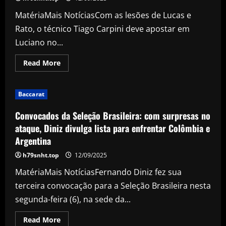
titular
para
MatériaMais NotíciasCom as lesões de Lucas e
amistoso
Rato, o técnico Tiago Carpini deve apostar em
Luciano no...
Read
Read More
more
about
Carrasco
de
Baccarat
chilenos,
Luciano
quer
Convocados da Seleção Brasileira: com surpresas no
deixar
para
ataque, Diniz divulga lista para enfrentar Colômbia e
trás
Argentina
rótulo
de
'reserva
h79snht.top
12/09/2025
de
luxo'
MatériaMais NotíciasFernando Diniz fez sua
no
São
terceira convocação para a Seleção Brasileira nesta
Paulo
segunda-feira (6), na sede da...
Read
Read More