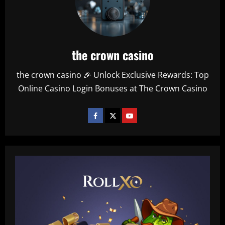
the crown casino
the crown casino 🎉 Unlock Exclusive Rewards: Top
Online Casino Login Bonuses at The Crown Casino