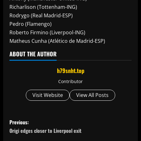
Richarlison (Tottenham-ING)
Rodrygo (Real Madrid-ESP)
Pedro (Flamengo)
Roberto Firmino (Liverpool-ING)
Matheus Cunha (Atlético de Madrid-ESP)
ABOUT THE AUTHOR
h79snht.top
Contributor
Visit Website
View All Posts
P
Previous:
o
Origi edges closer to Liverpool exit