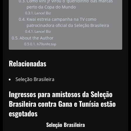
Como Vini Jr virou o ‘queridinho’ das marcas
perto da Copa do Mundo
Lance! Biz
Kwai estreia campanha na TV como
patrocinadora oficial da Seleção Brasileira
Lance! Biz
About the Author
h79snht.top
Relacionadas
Seleção Brasileira
Ingressos para amistosos da Seleção
Brasileira contra Gana e Tunísia estão
esgotados
Seleção Brasileira