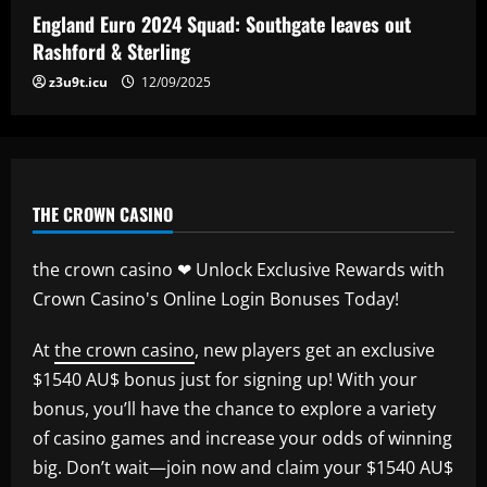
p/w star as potential Grealish upgrade
England Euro 2024 Squad: Southgate leaves out
12/09/2025
5
Rashford & Sterling
z3u9t.icu
12/09/2025
THE CROWN CASINO
the crown casino ❤ Unlock Exclusive Rewards with
Crown Casino's Online Login Bonuses Today!
At
the crown casino
, new players get an exclusive
$1540 AU$ bonus just for signing up! With your
bonus, you’ll have the chance to explore a variety
of casino games and increase your odds of winning
big. Don’t wait—join now and claim your $1540 AU$