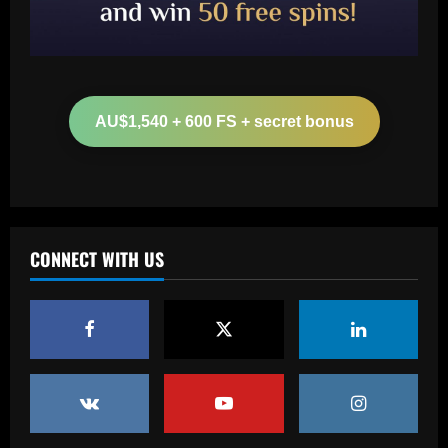
Baccarat
Arteta must unleash one of Arsenal’s
biggest underperformers this season
AU$1,540 + 600 FS + secret bonus
12/09/2025
2
Baccarat
From crowdfunding to kidnapping! Why
Real Betis are so desperate to hold
onto Man Utd outcast Antony
CONNECT WITH US
3
12/09/2025
Baccarat
England Euro 2024 Squad: Southgate
leaves out Rashford & Sterling
12/09/2025
4