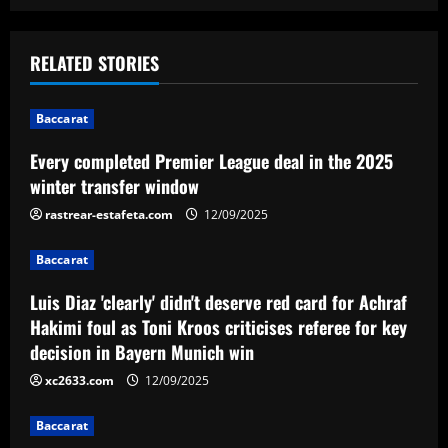
s
t
RELATED STORIES
n
Baccarat
a
Every completed Premier League deal in the 2025
v
winter transfer window
i
rastrear-estafeta.com
12/09/2025
g
Baccarat
a
Luis Diaz 'clearly' didn't deserve red card for Achraf
Hakimi foul as Toni Kroos criticises referee for key
t
decision in Bayern Munich win
i
xc2633.com
12/09/2025
o
Baccarat