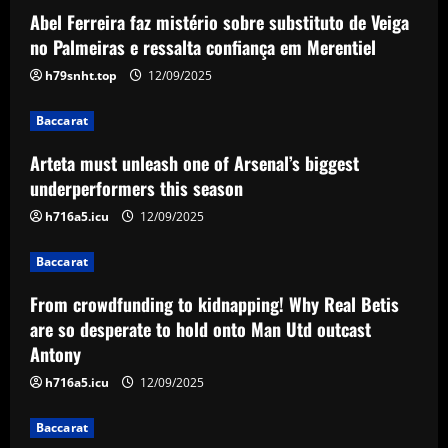
Abel Ferreira faz mistério sobre substituto de Veiga
Baccarat
Arteta must unleash one of Arsenal’s
no Palmeiras e ressalta confiança em Merentiel
biggest underperformers this season
h79snht.top
12/09/2025
12/09/2025
2
Baccarat
Baccarat
Arteta must unleash one of Arsenal’s biggest
From crowdfunding to kidnapping! Why
Real Betis are so desperate to hold
underperformers this season
onto Man Utd outcast Antony
h716a5.icu
12/09/2025
3
12/09/2025
Baccarat
Baccarat
England Euro 2024 Squad: Southgate
From crowdfunding to kidnapping! Why Real Betis
leaves out Rashford & Sterling
are so desperate to hold onto Man Utd outcast
Antony
12/09/2025
4
h716a5.icu
12/09/2025
Baccarat
Baccarat
Man City chase "extraordinary" £205k-