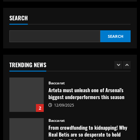
Baccarat
Man City chase "extraordinary" £205k-
p/w star as potential Grealish upgrade
SEARCH
12/09/2025
5
SEARCH
Baccarat
Abel Ferreira faz mistério sobre
substituto de Veiga no Palmeiras e
ressalta confiança em Merentiel
TRENDING NEWS
1
12/09/2025
Baccarat
Arteta must unleash one of Arsenal’s
biggest underperformers this season
12/09/2025
2
Baccarat
From crowdfunding to kidnapping! Why
Real Betis are so desperate to hold