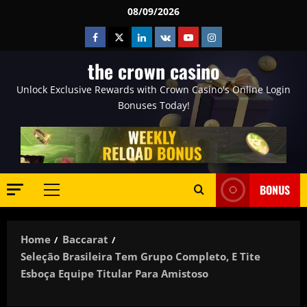
Skip
08/09/2026
to
Facebook
Twitter
Linkedin
VK
Youtube
Instagram
content
the crown casino
Unlock Exclusive Rewards with Crown Casino's Online Login
Bonuses Today!
BONUS
Primary
Menu
Home
Baccarat
Seleção Brasileira Tem Grupo Completo, E Tite
Esboça Equipe Titular Para Amistoso