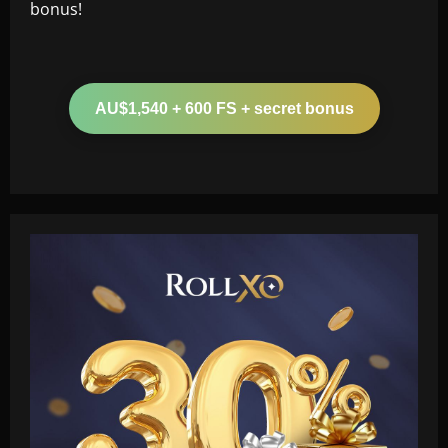
bonus!
AU$1,540 + 600 FS + secret bonus