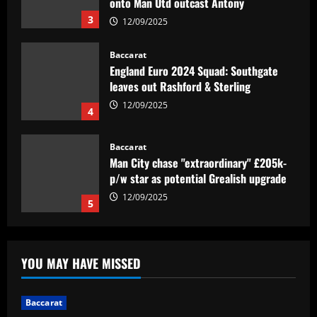
onto Man Utd outcast Antony
3
12/09/2025
Baccarat
England Euro 2024 Squad: Southgate
leaves out Rashford & Sterling
12/09/2025
4
Baccarat
Man City chase "extraordinary" £205k-
p/w star as potential Grealish upgrade
12/09/2025
5
Baccarat
Abel Ferreira faz mistério sobre
YOU MAY HAVE MISSED
substituto de Veiga no Palmeiras e
ressalta confiança em Merentiel
1
12/09/2025
Baccarat