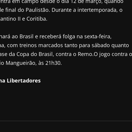
entra em campo desde o dia 12 de março, quando
e final do Paulistão. Durante a intertemporada, o
ntino II e Coritiba.
rá ao Brasil e receberá folga na sexta-feira,
na, com treinos marcados tanto para sábado quanto
fase da Copa do Brasil, contra o Remo.O jogo contra 
dio Mangueirão, às 21h30.
na Libertadores