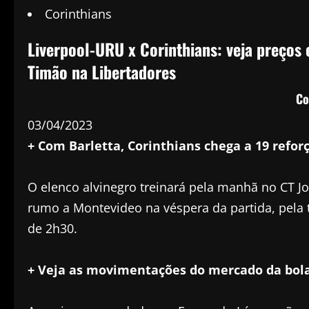
Corinthians
Liverpool-URU x Corinthians: veja preços
Timão na Libertadores
Co
03/04/2023
+ Com Barletta, Corinthians chega a 19 reforç
O elenco alvinegro treinará pela manhã no CT Jo
rumo a Montevideo na véspera da partida, pela t
de 2h30.
+ Veja as movimentações do mercado da bol