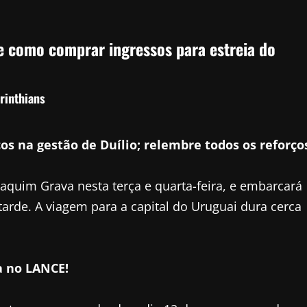
 e como comprar ingressos para estreia do
rinthians
os na gestão de Duílio; relembre todos os reforço
aquim Grava nesta terça e quarta-feira, e embarcará
arde. A viagem para a capital do Uruguai dura cerca
a no LANCE!