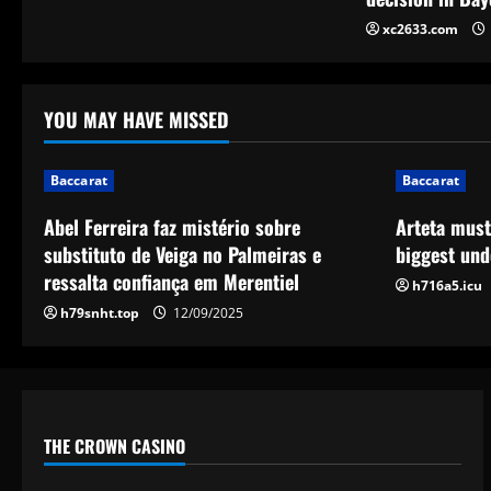
g
xc2633.com
a
YOU MAY HAVE MISSED
t
i
Baccarat
Baccarat
o
Abel Ferreira faz mistério sobre
Arteta must
substituto de Veiga no Palmeiras e
biggest und
n
ressalta confiança em Merentiel
h716a5.icu
h79snht.top
12/09/2025
THE CROWN CASINO