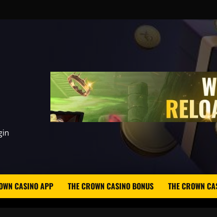
gin
OWN CASINO APP
THE CROWN CASINO BONUS
THE CROWN CA