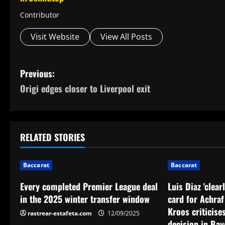
Contributor
Visit Website
View All Posts
P
Previous:
Origi edges closer to Liverpool exit
o
s
t
RELATED STORIES
n
Baccarat
Baccarat
a
Every completed Premier League deal
Luis Diaz 'clear
v
in the 2025 winter transfer window
card for Achraf
Kroos criticise
rastrear-estafeta.com
12/09/2025
i
decision in Ba