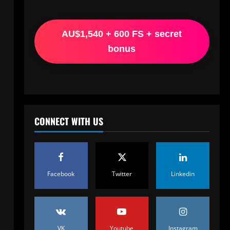
AU$1,540 + 600 FS + secret
bonus
Baccarat
Arteta must unleash one of
Arsenal’s biggest
underperformers this season
2
12/09/2025
Baccarat
CONNECT WITH US
From crowdfunding to
kidnapping! Why Real Betis are
so desperate to hold onto Man
Utd outcast Antony
3
Facebook
Twitter
Linkedin
12/09/2025
Baccarat
England Euro 2024 Squad:
Southgate leaves out Rashford &
Sterling
4
VK
Youtube
Instagram
12/09/2025