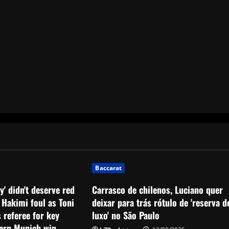
Baccarat
ly' didn't deserve red
Carrasco de chilenos, Luciano quer
 Hakimi foul as Toni
deixar para trás rótulo de 'reserva d
s referee for key
luxo' no São Paulo
yern Munich win