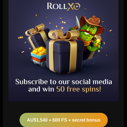
Baccarat
Arteta must unleash one of Arsenal’s
biggest underperformers this season
AU$1,540 + 600 FS + secret bonus
12/09/2025
2