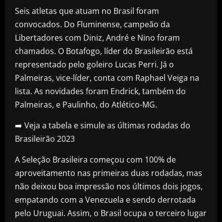
Seis atletas que atuam no Brasil foram
convocados. Do Fluminense, campeão da
Libertadores com Diniz, André e Nino foram
chamados. O Botafogo, líder do Brasileirão está
representado pelo goleiro Lucas Perri. Já o
Palmeiras, vice-líder, conta com Raphael Veiga na
lista. As novidades foram Endrick, também do
Palmeiras, e Paulinho, do Atlético-MG.
➡️ Veja a tabela e simule as últimas rodadas do
Brasileirão 2023
A Seleção Brasileira começou com 100% de
aproveitamento nas primeiras duas rodadas, mas
não deixou boa impressão nos últimos dois jogos,
empatando com a Venezuela e sendo derrotada
pelo Uruguai. Assim, o Brasil ocupa o terceiro lugar