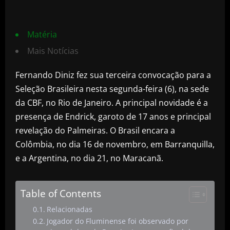
Matéria
Mais Notícias
Fernando Diniz fez sua terceira convocação para a
Seleção Brasileira nesta segunda-feira (6), na sede
da CBF, no Rio de Janeiro. A principal novidade é a
presença de Endrick, garoto de 17 anos e principal
revelação do Palmeiras. O Brasil encara a
Colômbia, no dia 16 de novembro, em Barranquilla,
e a Argentina, no dia 21, no Maracanã.
Table of Contents
Relacionadas
Jogador do Fluminense foi observado por