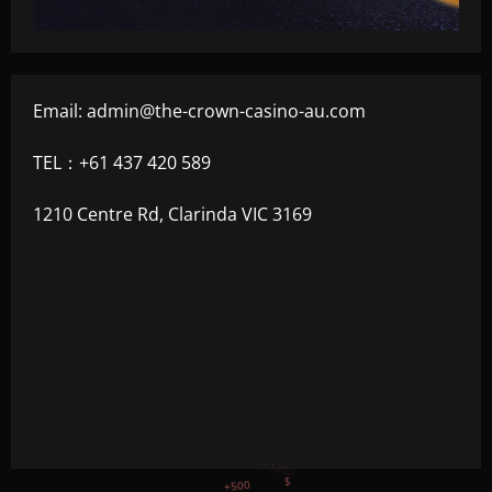
Email:
admin@the-crown-casino-au.com
TEL：+61 437 420 589
1210 Centre Rd, Clarinda VIC 3169
+300
+1500
+750