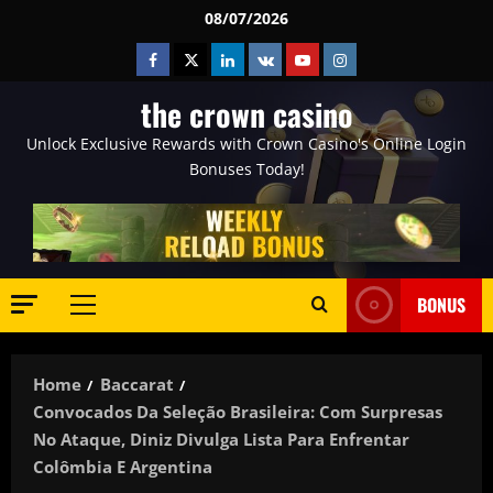
Skip
08/07/2026
to
Facebook
Twitter
Linkedin
VK
Youtube
Instagram
content
the crown casino
Unlock Exclusive Rewards with Crown Casino's Online Login
Bonuses Today!
BONUS
Primary
Menu
Home
Baccarat
Convocados Da Seleção Brasileira: Com Surpresas
No Ataque, Diniz Divulga Lista Para Enfrentar
Colômbia E Argentina