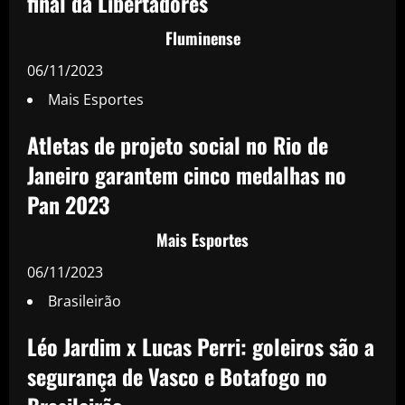
final da Libertadores
Fluminense
06/11/2023
Mais Esportes
Atletas de projeto social no Rio de
Janeiro garantem cinco medalhas no
Pan 2023
Mais Esportes
06/11/2023
Brasileirão
Léo Jardim x Lucas Perri: goleiros são a
segurança de Vasco e Botafogo no