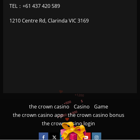
TEL：+61 437 420 589
1210 Centre Rd, Clarinda VIC 3169
+500
+300
+1500
the crown casino
Casino
Game
+750
the crown casino app
the crown casino bonus
+1200
the crown casino login
$
Facebook
Twitter
Linkedin
VK
Youtube
Instagram