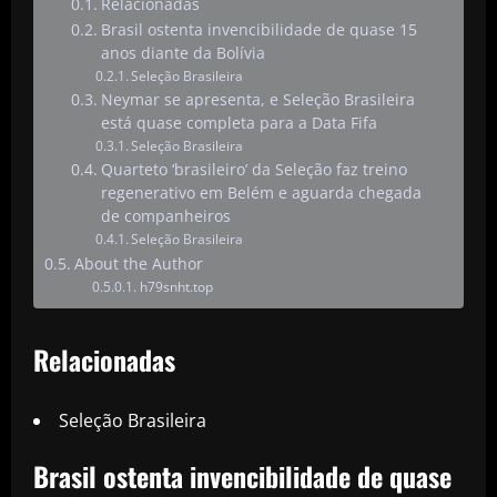
Relacionadas
Brasil ostenta invencibilidade de quase 15
anos diante da Bolívia
Seleção Brasileira
Neymar se apresenta, e Seleção Brasileira
está quase completa para a Data Fifa
Seleção Brasileira
Quarteto ‘brasileiro’ da Seleção faz treino
regenerativo em Belém e aguarda chegada
de companheiros
Seleção Brasileira
About the Author
h79snht.top
Relacionadas
Seleção Brasileira
Brasil ostenta invencibilidade de quase