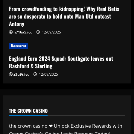
Baccarat
England Euro 2024 Squad: Southgate
From crowdfunding to kidnapping! Why Real Betis
leaves out Rashford & Sterling
are so desperate to hold onto Man Utd outcast
Antony
12/09/2025
4
h716a5.icu
12/09/2025
Baccarat
Baccarat
Man City chase "extraordinary" £205k-
p/w star as potential Grealish upgrade
England Euro 2024 Squad: Southgate leaves out
12/09/2025
5
Rashford & Sterling
z3u9t.icu
12/09/2025
THE CROWN CASINO
the crown casino ❤ Unlock Exclusive Rewards with
Crown Casino's Online Login Bonuses Today!