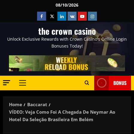
Skip
08/10/2026
to
Facebook
Twitter
Linkedin
VK
Youtube
Instagram
content
the crown casino
Unlock Exclusive Rewards with Crown Casino's Online Login
Bonuses Today!
BONUS
Primary
Menu
Home
Baccarat
VÍDEO: Veja Como Foi A Chegada De Neymar Ao
Hotel Da Seleção Brasileira Em Belém