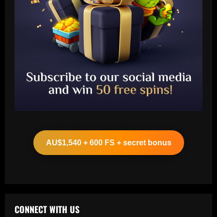
Baccarat
Arteta must unleash one of Arsenal’s
biggest underperformers this season
AU$1,540 + 600 FS + secret bonus
12/09/2025
2
Baccarat
From crowdfunding to kidnapping! Why
Real Betis are so desperate to hold
onto Man Utd outcast Antony
CONNECT WITH US
3