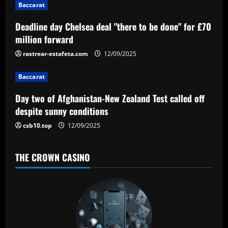
t
Baccarat
i
Deadline day Chelsea deal "there to be done" for £70
million forward
o
rastrear-estafeta.com
12/09/2025
n
Baccarat
Day two of Afghanistan-New Zealand Test called off
despite sunny conditions
csb10.top
12/09/2025
THE CROWN CASINO