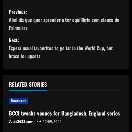
P
Previous:
o
Abel diz que quer aprender a ter equilíbrio com elenco do
Palmeiras
s
Next:
t
Expect usual favourites to go far in the World Cup, but
n
brace for upsets
a
v
RELATED STORIES
i
Baccarat
g
BCCI tweaks venues for Bangladesh, England series
a
xc2633.com
12/09/2025