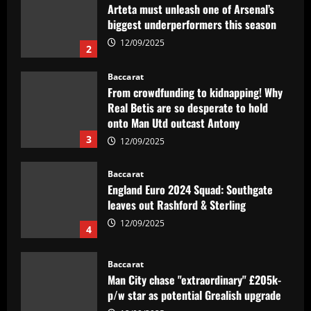
Arteta must unleash one of Arsenal’s
biggest underperformers this season
12/09/2025
2
Baccarat
From crowdfunding to kidnapping! Why
Real Betis are so desperate to hold
onto Man Utd outcast Antony
3
12/09/2025
Baccarat
England Euro 2024 Squad: Southgate
leaves out Rashford & Sterling
12/09/2025
4
Baccarat
Man City chase "extraordinary" £205k-
p/w star as potential Grealish upgrade