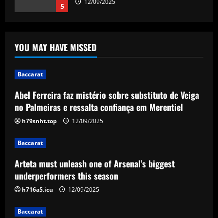
12/09/2025
5
Baccarat
Abel Ferreira faz mistério sobre
YOU MAY HAVE MISSED
substituto de Veiga no Palmeiras e
ressalta confiança em Merentiel
1
12/09/2025
Baccarat
Abel Ferreira faz mistério sobre substituto de Veiga
Baccarat
Arteta must unleash one of Arsenal’s
no Palmeiras e ressalta confiança em Merentiel
biggest underperformers this season
h79snht.top
12/09/2025
12/09/2025
2
Baccarat
Baccarat
Arteta must unleash one of Arsenal’s biggest
From crowdfunding to kidnapping! Why
Real Betis are so desperate to hold
underperformers this season
onto Man Utd outcast Antony
h716a5.icu
12/09/2025
3
12/09/2025
Baccarat