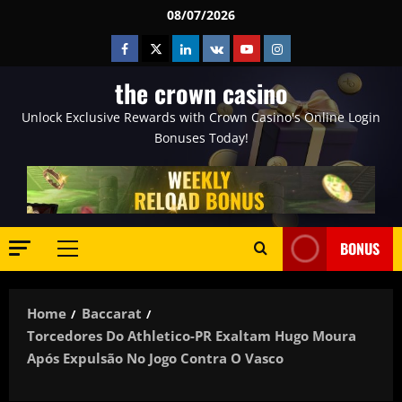
Skip
08/07/2026
to
Facebook
Twitter
Linkedin
VK
Youtube
Instagram
content
the crown casino
Unlock Exclusive Rewards with Crown Casino's Online Login
Bonuses Today!
BONUS
Primary
Menu
Home
Baccarat
Torcedores Do Athletico-PR Exaltam Hugo Moura
Após Expulsão No Jogo Contra O Vasco