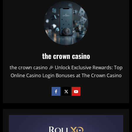
the crown casino
the crown casino 🎉 Unlock Exclusive Rewards: Top
Online Casino Login Bonuses at The Crown Casino