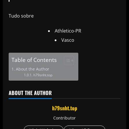
Tudo sobre
Athletico-PR
Vasco
Table of Contents
About the Author
h79snht.top
ABOUT THE AUTHOR
h79snht.top
Contributor