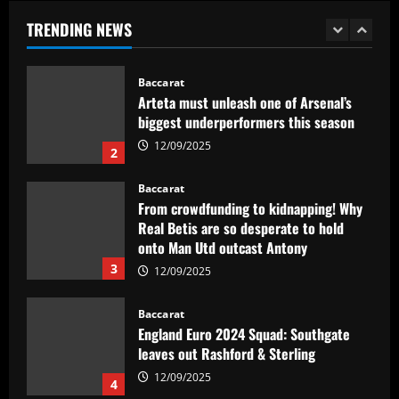
ressalta confiança em Merentiel
TRENDING NEWS
1
12/09/2025
Baccarat
Arteta must unleash one of Arsenal’s
biggest underperformers this season
12/09/2025
2
Baccarat
From crowdfunding to kidnapping! Why
Real Betis are so desperate to hold
onto Man Utd outcast Antony
3
12/09/2025
Baccarat
England Euro 2024 Squad: Southgate
leaves out Rashford & Sterling
12/09/2025
4