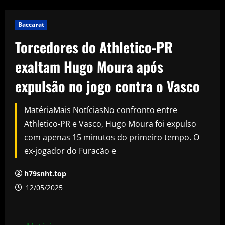
Baccarat
Torcedores do Athletico-PR
exaltam Hugo Moura após
expulsão no jogo contra o Vasco
MatériaMais NotíciasNo confronto entre
Athletico-PR e Vasco, Hugo Moura foi expulso
com apenas 15 minutos do primeiro tempo. O
ex-jogador do Furacão e
h79snht.top
12/05/2025