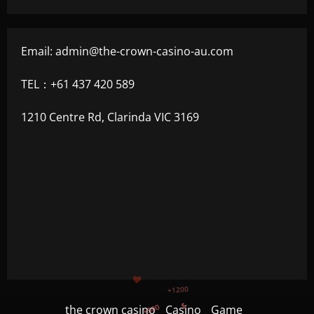
Email:
admin@the-crown-casino-au.com
TEL：+61 437 420 589
1210 Centre Rd, Clarinda VIC 3169
+500
$
+300
+1500
the crown casino
Casino
Game
+750