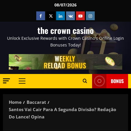
Skip
08/07/2026
to
Facebook
Twitter
Linkedin
VK
Youtube
Instagram
content
the crown casino
Unlock Exclusive Rewards with Crown Casino's Online Login
Bonuses Today!
BONUS
Primary
Menu
Home
Baccarat
Santos Vai Cair Para A Segunda Divisão? Redação
Do Lance! Opina