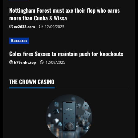
a
Nottingham Forest must axe their flop who earns
t
more than Cunha & Wissa
i
xc2633.com
12/09/2025
o
Baccarat
n
Coles fires Sussex to maintain push for knockouts
h79snht.top
12/09/2025
THE CROWN CASINO