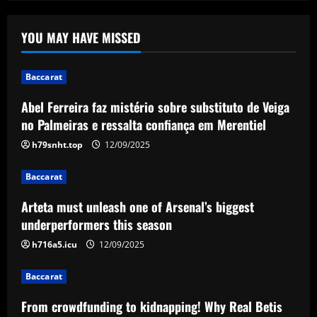
Baccarat
Abel Ferreira faz mistério sobre
YOU MAY HAVE MISSED
substituto de Veiga no Palmeiras e
ressalta confiança em Merentiel
1
12/09/2025
Baccarat
Abel Ferreira faz mistério sobre substituto de Veiga
Baccarat
Arteta must unleash one of Arsenal’s
no Palmeiras e ressalta confiança em Merentiel
biggest underperformers this season
h79snht.top
12/09/2025
12/09/2025
2
Baccarat
Baccarat
Arteta must unleash one of Arsenal’s biggest
From crowdfunding to kidnapping! Why
Real Betis are so desperate to hold
underperformers this season
onto Man Utd outcast Antony
h716a5.icu
12/09/2025
3
12/09/2025
Baccarat
Baccarat
England Euro 2024 Squad: Southgate
From crowdfunding to kidnapping! Why Real Betis