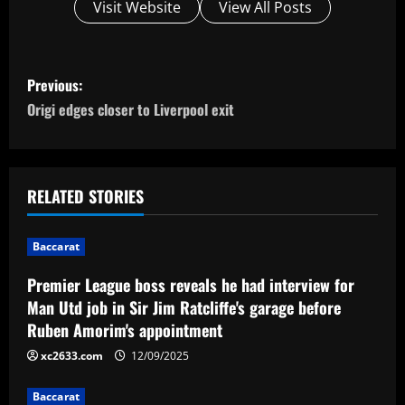
Visit Website
View All Posts
P
Previous:
o
Origi edges closer to Liverpool exit
s
t
RELATED STORIES
n
Baccarat
a
Premier League boss reveals he had interview for
v
Man Utd job in Sir Jim Ratcliffe's garage before
Ruben Amorim's appointment
i
xc2633.com
12/09/2025
g
Baccarat