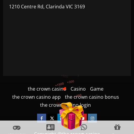
1210 Centre Rd, Clarinda VIC 3169
+750
+1200
the crown casino
Casino
Game
the crown casino app
the crown casino bonus
$
+500
the crown casino login
+300
+1500
Facebook
Twitter
Linkedin
VK
Youtube
Instagram
Copyright @the crown casino