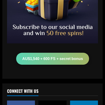
Baccarat
Arteta must unleash one of Arsenal’s
biggest underperformers this season
AU$1,540 + 600 FS + secret bonus
12/09/2025
2
Baccarat
From crowdfunding to kidnapping! Why
Real Betis are so desperate to hold
onto Man Utd outcast Antony
CONNECT WITH US
3
12/09/2025