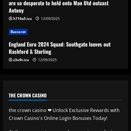
leaves out Rashford & Sterling
are so desperate to hold onto Man Utd outcast
Antony
12/09/2025
4
h716a5.icu
12/09/2025
Baccarat
Baccarat
Man City chase "extraordinary" £205k-
p/w star as potential Grealish upgrade
England Euro 2024 Squad: Southgate leaves out
12/09/2025
5
Rashford & Sterling
z3u9t.icu
12/09/2025
THE CROWN CASINO
the crown casino ❤ Unlock Exclusive Rewards with
Crown Casino's Online Login Bonuses Today!