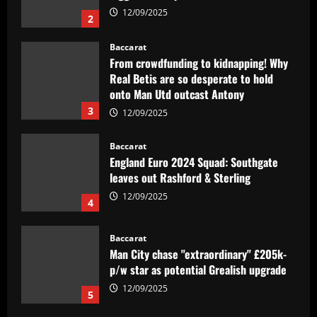
12/09/2025
2
Baccarat
From crowdfunding to kidnapping! Why
Real Betis are so desperate to hold
onto Man Utd outcast Antony
3
12/09/2025
Baccarat
England Euro 2024 Squad: Southgate
leaves out Rashford & Sterling
12/09/2025
4
Baccarat
Man City chase "extraordinary" £205k-
p/w star as potential Grealish upgrade
12/09/2025
5