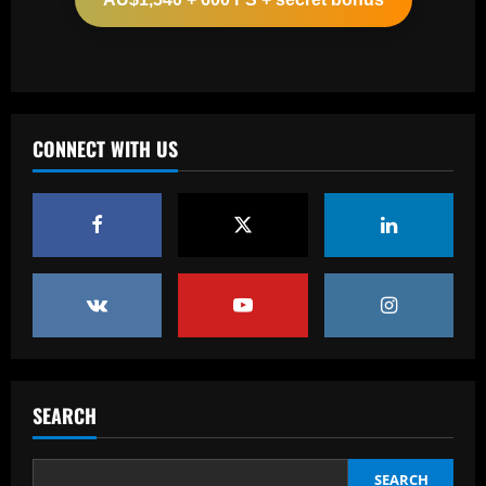
12/09/2025
2
Baccarat
From crowdfunding to kidnapping! Why
Real Betis are so desperate to hold
onto Man Utd outcast Antony
CONNECT WITH US
3
12/09/2025
Baccarat
England Euro 2024 Squad: Southgate
leaves out Rashford & Sterling
12/09/2025
4
Baccarat
Man City chase "extraordinary" £205k-
p/w star as potential Grealish upgrade
SEARCH
12/09/2025
5
SEARCH