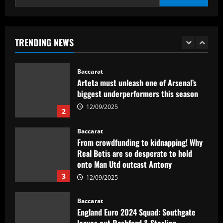
Baccarat
Abel Ferreira faz mistério sobre
substituto de Veiga no Palmeiras e
ressalta confiança em Merentiel
TRENDING NEWS
1
12/09/2025
Baccarat
Arteta must unleash one of Arsenal’s
biggest underperformers this season
12/09/2025
2
Baccarat
From crowdfunding to kidnapping! Why
Real Betis are so desperate to hold
onto Man Utd outcast Antony
3
12/09/2025
Baccarat
England Euro 2024 Squad: Southgate