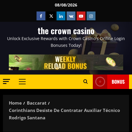
Skip
08/08/2026
to
Facebook
Twitter
Linkedin
VK
Youtube
Instagram
content
the crown casino
Unlock Exclusive Rewards with Crown Casino's Online Login
Bonuses Today!
BONUS
Primary
Menu
Home
Baccarat
Corinthians Desiste De Contratar Auxiliar Técnico
Rodrigo Santana