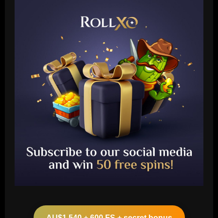
Baccarat
Arteta must unleash one of Arsenal’s
biggest underperformers this season
AU$1,540 + 600 FS + secret bonus