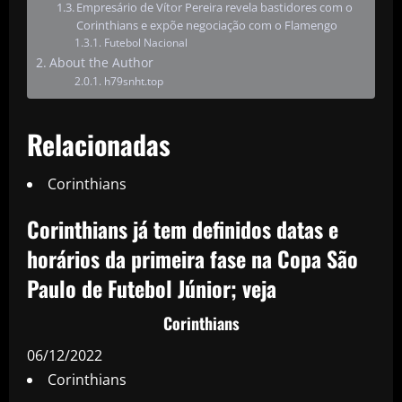
Empresário de Vítor Pereira revela bastidores com o
Corinthians e expõe negociação com o Flamengo
Futebol Nacional
About the Author
h79snht.top
Relacionadas
Corinthians
Corinthians já tem definidos datas e
horários da primeira fase na Copa São
Paulo de Futebol Júnior; veja
Corinthians
06/12/2022
Corinthians