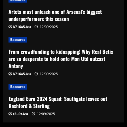
Baccarat
Arteta must unleash one of Arsenal’s biggest
From crowdfunding to kidnapping! Why
Real Betis are so desperate to hold
underperformers this season
onto Man Utd outcast Antony
h716a5.icu
12/09/2025
3
12/09/2025
Baccarat
Baccarat
England Euro 2024 Squad: Southgate
From crowdfunding to kidnapping! Why Real Betis
leaves out Rashford & Sterling
are so desperate to hold onto Man Utd outcast
Antony
12/09/2025
4
h716a5.icu
12/09/2025
Baccarat
Baccarat
Man City chase "extraordinary" £205k-
p/w star as potential Grealish upgrade
England Euro 2024 Squad: Southgate leaves out
12/09/2025
5
Rashford & Sterling
z3u9t.icu
12/09/2025