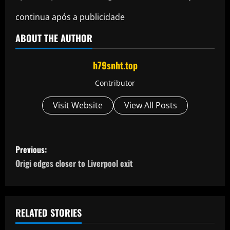
continua após a publicidade
ABOUT THE AUTHOR
h79snht.top
Contributor
Visit Website
View All Posts
P
Previous:
o
Origi edges closer to Liverpool exit
s
t
RELATED STORIES