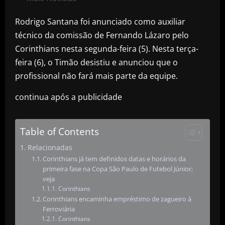
Rodrigo Santana foi anunciado como auxiliar
técnico da comissão de Fernando Lázaro pelo
Corinthians nesta segunda-feira (5). Nesta terça-
feira (6), o Timão desistiu e anunciou que o
profissional não fará mais parte da equipe.
continua após a publicidade
Table of Contents
Relacionadas
Corinthians já tem definidos datas e horários da
primeira fase na Copa São Paulo de Futebol Júnior;
veja
Corinthians
Corinthians encaminha empréstimo de zagueiro à
Ferroviária
Corinthians