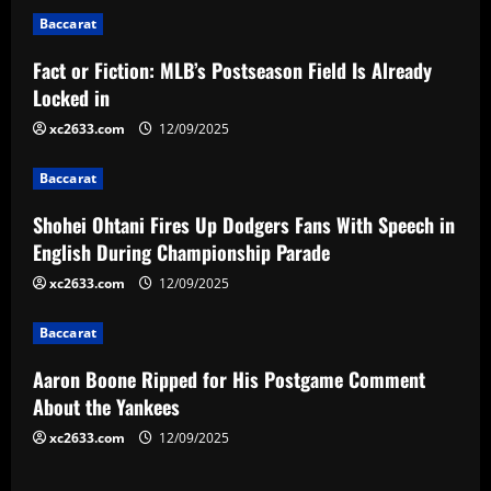
n
Baccarat
a
Fact or Fiction: MLB’s Postseason Field Is Already
v
Locked in
i
xc2633.com
12/09/2025
g
Baccarat
a
Shohei Ohtani Fires Up Dodgers Fans With Speech in
English During Championship Parade
t
xc2633.com
12/09/2025
i
Baccarat
o
Aaron Boone Ripped for His Postgame Comment
n
About the Yankees
xc2633.com
12/09/2025