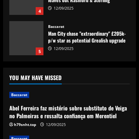
leaves out Rashford & Sterling
12/09/2025
4
Baccarat
Man City chase "extraordinary" £205k-
p/w star as potential Grealish upgrade
12/09/2025
5
Baccarat
Abel Ferreira faz mistério sobre
YOU MAY HAVE MISSED
substituto de Veiga no Palmeiras e
ressalta confiança em Merentiel
1
12/09/2025
Baccarat
Abel Ferreira faz mistério sobre substituto de Veiga
Baccarat
Arteta must unleash one of Arsenal’s
no Palmeiras e ressalta confiança em Merentiel
biggest underperformers this season
h79snht.top
12/09/2025
12/09/2025
2
Baccarat