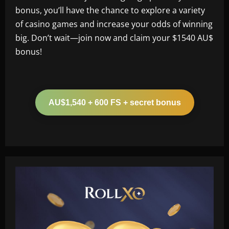
bonus, you’ll have the chance to explore a variety
of casino games and increase your odds of winning
big. Don’t wait—join now and claim your $1540 AU$
bonus!
AU$1,540 + 600 FS + secret bonus