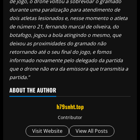
de jogo, o drone voltou a sobrevoar o gramado
durante uma paralização para atendimento de
dois atletas lesionados e, nesse momento o atleta
de número 21, fernando marcal de oliveira, do
botafogo, jogou a bola atingindo o mesmo, que
deixou as proximidades do gramado não
retornando até o seu final do jogo, e fomos
informado novamente pelo delegado da partida
que o drone não era da emissora que transmitia a
partida.”
ABOUT THE AUTHOR
h79snht.top
Contributor
Visit Website
View All Posts