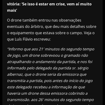
vitória: ‘Se isso é estar em crise, vem aí muito
mais’
O drone também entrou nas observações
eventuais do árbitro, que deu mais detalhes sobre
o equipamento que estava sobre o campo. Veja o
que Luís Flávio escreveu:
“Informo que aos 21′ minutos do segundo tempo
de jogo, um drone sobrevoou o gramado não
atrapalhando o andamento da partida, e nos foi
informado pelo delegado da partida sr. sérgio
albernaz, que o drone seria da emissora que
transmitia a partida, pois antes do início do jogo
este delegado recebeu a informação de que
haveria um drone dessa emissora cobrindo a
transmissão. aos 26′ minutos do segundo tempo