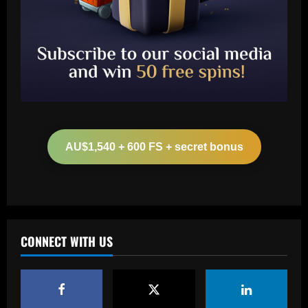
Baccarat
Arteta must unleash one of Arsenal’s
biggest underperformers this season
AU$1,540 + 600 FS + secret bonus
12/09/2025
2
Baccarat
From crowdfunding to kidnapping! Why
Real Betis are so desperate to hold
onto Man Utd outcast Antony
CONNECT WITH US
3
12/09/2025
Baccarat
England Euro 2024 Squad: Southgate