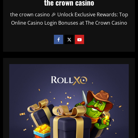
the crown casino
the crown casino 🎉 Unlock Exclusive Rewards: Top
Online Casino Login Bonuses at The Crown Casino