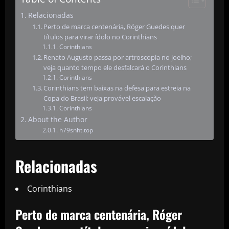
Relacionadas
Perto de marca centenária, Róger Guedes quer
títulos para virar ídolo no Corinthians
Corinthians
Renato Augusto passa por artroscopia no joelho;
veja quanto tempo ele desfalcará o Corinthians
Corinthians
Corinthians tem baixas na defesa para estreia na
Copa do Brasil; veja provável escalação
Corinthians
About the Author
h79snht.top
Relacionadas
Corinthians
Perto de marca centenária, Róger