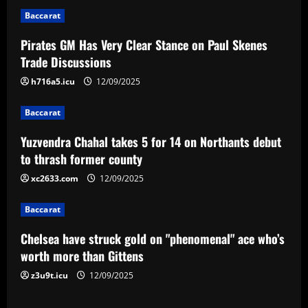
i
Baccarat
g
Pirates GM Has Very Clear Stance on Paul Skenes
a
Trade Discussions
t
h716a5.icu
12/09/2025
i
Baccarat
Yuzvendra Chahal takes 5 for 14 on Northants debut
o
to thrash former county
n
xc2633.com
12/09/2025
Baccarat
Chelsea have struck gold on "phenomenal" ace who’s
worth more than Gittens
z3u9t.icu
12/09/2025