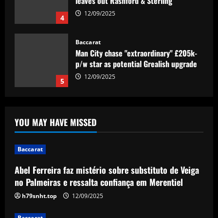
leaves out Rashford & Sterling
12/09/2025
4
Baccarat
Man City chase "extraordinary" £205k-
p/w star as potential Grealish upgrade
12/09/2025
5
Baccarat
Abel Ferreira faz mistério sobre
YOU MAY HAVE MISSED
substituto de Veiga no Palmeiras e
ressalta confiança em Merentiel
1
12/09/2025
Baccarat
Abel Ferreira faz mistério sobre substituto de Veiga
Baccarat
Arteta must unleash one of Arsenal’s
no Palmeiras e ressalta confiança em Merentiel
biggest underperformers this season
h79snht.top
12/09/2025
12/09/2025
2
Baccarat