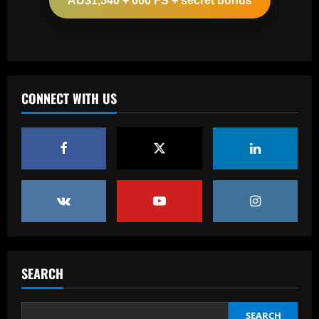
AU$1,540 + 600 FS + secret bonus
12/09/2025
2
Baccarat
From crowdfunding to kidnapping! Why
Real Betis are so desperate to hold
onto Man Utd outcast Antony
CONNECT WITH US
3
12/09/2025
Baccarat
England Euro 2024 Squad: Southgate
leaves out Rashford & Sterling
12/09/2025
4
Baccarat
Man City chase "extraordinary" £205k-
p/w star as potential Grealish upgrade
SEARCH
12/09/2025
5
SEARCH