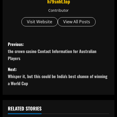
h79snht.top
Contributor
Visit Website
View All Posts
P
Previous:
o
the crown casino Contact Information for Australian
Players
s
Next:
t
Whisper it, but this could be India's best chance of winning
n
a World Cup
a
v
RELATED STORIES