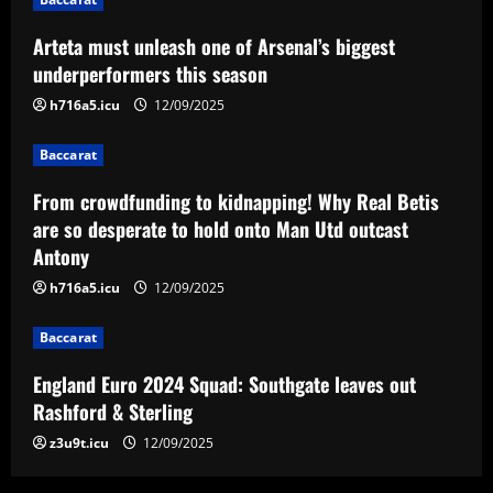
Baccarat
Arteta must unleash one of Arsenal’s biggest
From crowdfunding to kidnapping! Why
Real Betis are so desperate to hold
underperformers this season
onto Man Utd outcast Antony
h716a5.icu
12/09/2025
3
12/09/2025
Baccarat
Baccarat
England Euro 2024 Squad: Southgate
From crowdfunding to kidnapping! Why Real Betis
leaves out Rashford & Sterling
are so desperate to hold onto Man Utd outcast
Antony
12/09/2025
4
h716a5.icu
12/09/2025
Baccarat
Baccarat
Man City chase "extraordinary" £205k-
p/w star as potential Grealish upgrade
England Euro 2024 Squad: Southgate leaves out
12/09/2025
5
Rashford & Sterling
z3u9t.icu
12/09/2025