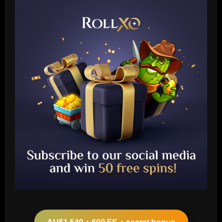
Baccarat
Arteta must unleash one of Arsenal’s
biggest underperformers this season