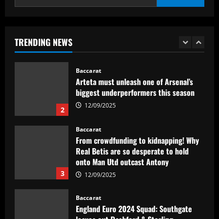
Baccarat
Abel Ferreira faz mistério sobre
substituto de Veiga no Palmeiras e
ressalta confiança em Merentiel
TRENDING NEWS
1
12/09/2025
Baccarat
Arteta must unleash one of Arsenal’s
biggest underperformers this season
12/09/2025
2
Baccarat
From crowdfunding to kidnapping! Why
Real Betis are so desperate to hold
onto Man Utd outcast Antony
3
12/09/2025
Baccarat
England Euro 2024 Squad: Southgate