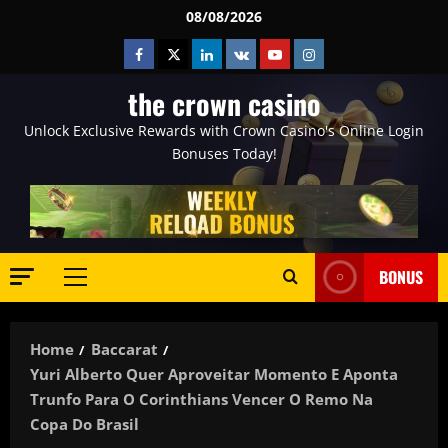
Skip
08/08/2026
to
Facebook
Twitter
Linkedin
VK
Youtube
Instagram
content
the crown casino
Unlock Exclusive Rewards with Crown Casino's Online Login
Bonuses Today!
BONUS
Primary
Menu
Home
Baccarat
Yuri Alberto Quer Aproveitar Momento E Aponta
Trunfo Para O Corinthians Vencer O Remo Na
Copa Do Brasil