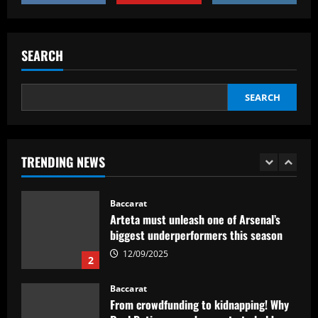
Baccarat
Man City chase "extraordinary" £205k-
p/w star as potential Grealish upgrade
SEARCH
12/09/2025
5
SEARCH
Baccarat
Abel Ferreira faz mistério sobre
substituto de Veiga no Palmeiras e
ressalta confiança em Merentiel
TRENDING NEWS
1
12/09/2025
Baccarat
Arteta must unleash one of Arsenal’s
biggest underperformers this season
12/09/2025
2
Baccarat
From crowdfunding to kidnapping! Why