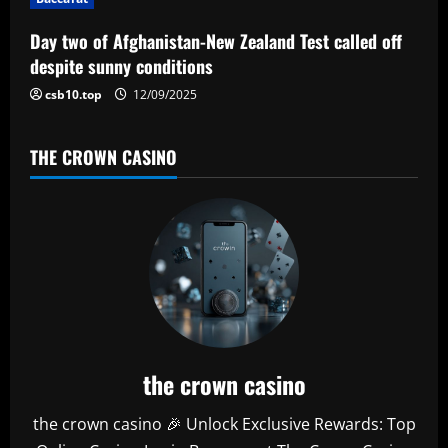
i
Day two of Afghanistan-New Zealand Test called off
o
despite sunny conditions
n
csb10.top
12/09/2025
THE CROWN CASINO
the crown casino
the crown casino 🎉 Unlock Exclusive Rewards: Top