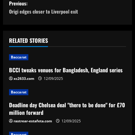
P
Previous:
o
Origi edges closer to Liverpool exit
s
t
RELATED STORIES
n
Baccarat
a
BCCI tweaks venues for Bangladesh, England series
v
xc2633.com
12/09/2025
i
Baccarat
g
Deadline day Chelsea deal "there to be done" for £70
a
million forward
rastrear-estafeta.com
12/09/2025
t
Baccarat