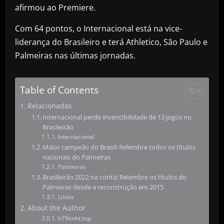
afirmou ao Premiere.
Com 64 pontos, o Internacional está na vice-
liderança do Brasileiro e terá Athletico, São Paulo e
Palmeiras nas últimas jornadas.
Table of Contents
Relacionadas
Internacional perde invencibilidade de 13 jogos no
Brasileirão
Internacional
Maior campeão do Brasil! Relembre todos os títulos
nacionais do Palmeiras
Palmeiras
Brasileirão 2022 na conta! Relembre os títulos do
Palmeiras desde a reconstrução em 2015
Listas
About the Author
h79snht.top