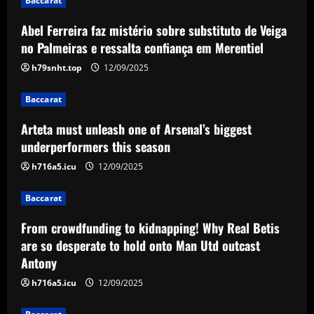
Baccarat
Abel Ferreira faz mistério sobre substituto de Veiga
Baccarat
Arteta must unleash one of Arsenal’s
no Palmeiras e ressalta confiança em Merentiel
biggest underperformers this season
h79snht.top
12/09/2025
12/09/2025
2
Baccarat
Baccarat
Arteta must unleash one of Arsenal’s biggest
From crowdfunding to kidnapping! Why
Real Betis are so desperate to hold
underperformers this season
onto Man Utd outcast Antony
h716a5.icu
12/09/2025
3
12/09/2025
Baccarat
Baccarat
England Euro 2024 Squad: Southgate
From crowdfunding to kidnapping! Why Real Betis
leaves out Rashford & Sterling
are so desperate to hold onto Man Utd outcast
Antony
12/09/2025
4
h716a5.icu
12/09/2025
Baccarat