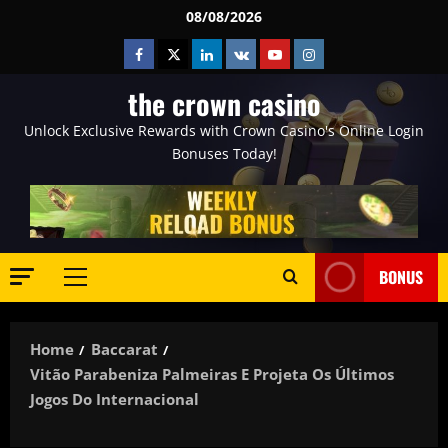
Skip
08/08/2026
to
Facebook
Twitter
Linkedin
VK
Youtube
Instagram
content
the crown casino
Unlock Exclusive Rewards with Crown Casino's Online Login
Bonuses Today!
BONUS
Primary
Menu
Home
Baccarat
Vitão Parabeniza Palmeiras E Projeta Os Últimos
Jogos Do Internacional