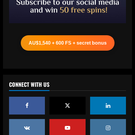
Baccarat
Arteta must unleash one of Arsenal’s
biggest underperformers this season
AU$1,540 + 600 FS + secret bonus
12/09/2025
2
Baccarat
From crowdfunding to kidnapping! Why
Real Betis are so desperate to hold
onto Man Utd outcast Antony
CONNECT WITH US
3
12/09/2025
Baccarat
England Euro 2024 Squad: Southgate
leaves out Rashford & Sterling
12/09/2025
4