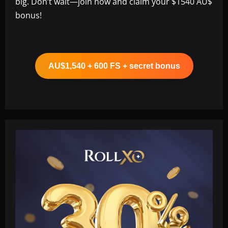
big. Don’t wait—join now and claim your $1540 AU$
bonus!
AU$1,540 + 600 FS + secret bonus