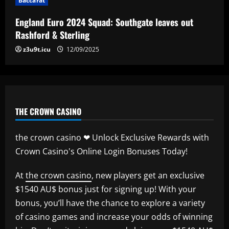
Baccarat
Man City chase "extraordinary" £205k-
p/w star as potential Grealish upgrade
England Euro 2024 Squad: Southgate leaves out
12/09/2025
5
Rashford & Sterling
z3u9t.icu
12/09/2025
THE CROWN CASINO
the crown casino ❤ Unlock Exclusive Rewards with
Crown Casino's Online Login Bonuses Today!
At
the crown casino
, new players get an exclusive
$1540 AU$ bonus just for signing up! With your
bonus, you’ll have the chance to explore a variety
of casino games and increase your odds of winning