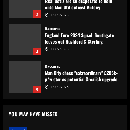
Real Betis are so desperate to hold
onto Man Utd outcast Antony
3
12/09/2025
Baccarat
England Euro 2024 Squad: Southgate
leaves out Rashford & Sterling
12/09/2025
4
Baccarat
Man City chase "extraordinary" £205k-
p/w star as potential Grealish upgrade
12/09/2025
5
Baccarat
Abel Ferreira faz mistério sobre
YOU MAY HAVE MISSED
substituto de Veiga no Palmeiras e
ressalta confiança em Merentiel
1
12/09/2025