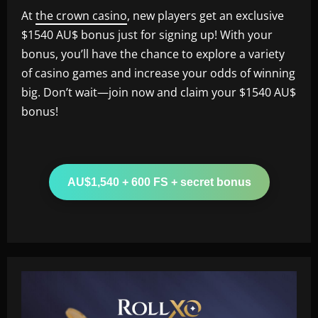
At
the crown casino
, new players get an exclusive
$1540 AU$ bonus just for signing up! With your
bonus, you’ll have the chance to explore a variety
of casino games and increase your odds of winning
big. Don’t wait—join now and claim your $1540 AU$
bonus!
AU$1,540 + 600 FS + secret bonus