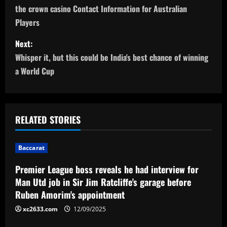
o
the crown casino Contact Information for Australian
Players
s
Next:
t
Whisper it, but this could be India's best chance of winning
n
a World Cup
a
v
RELATED STORIES
i
Baccarat
g
Premier League boss reveals he had interview for
a
Man Utd job in Sir Jim Ratcliffe's garage before
Ruben Amorim's appointment
t
xc2633.com
12/09/2025
i