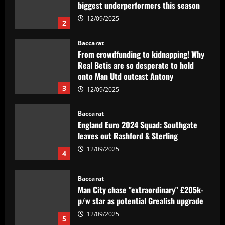
From crowdfunding to kidnapping! Why
Real Betis are so desperate to hold
onto Man Utd outcast Antony
3
12/09/2025
Baccarat
England Euro 2024 Squad: Southgate
leaves out Rashford & Sterling
12/09/2025
4
Baccarat
Man City chase "extraordinary" £205k-
p/w star as potential Grealish upgrade
12/09/2025
5
Baccarat
Abel Ferreira faz mistério sobre
substituto de Veiga no Palmeiras e
ressalta confiança em Merentiel