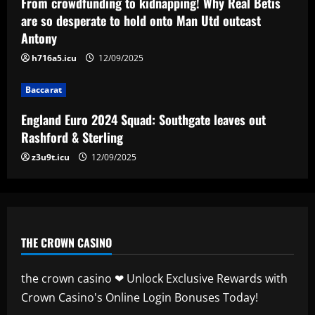
From crowdfunding to kidnapping! Why Real Betis
Baccarat
are so desperate to hold onto Man Utd outcast
Man City chase "extraordinary" £205k-
Antony
p/w star as potential Grealish upgrade
12/09/2025
h716a5.icu
12/09/2025
5
Baccarat
England Euro 2024 Squad: Southgate leaves out
Rashford & Sterling
z3u9t.icu
12/09/2025
THE CROWN CASINO
the crown casino ❤ Unlock Exclusive Rewards with
Crown Casino's Online Login Bonuses Today!