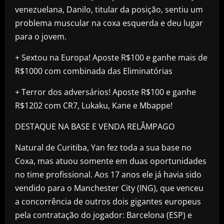
venezuelana, Danilo, titular da posição, sentiu um
problema muscular na coxa esquerda e deu lugar
para o jovem.
+ Sextou na Europa! Aposte R$100 e ganhe mais de
R$1000 com combinada das Eliminatórias
+ Terror dos adversários! Aposte R$100 e ganhe
R$1202 com CR7, Lukaku, Kane e Mbappe!
DESTAQUE NA BASE E VENDA RELÂMPAGO
Natural de Curitiba, Yan fez toda a sua base no
Coxa, mas atuou somente em duas oportunidades
no time profissional. Aos 17 anos ele já havia sido
vendido para o Manchester City (ING), que venceu
a concorrência de outros dois gigantes europeus
pela contratação do jogador: Barcelona (ESP) e