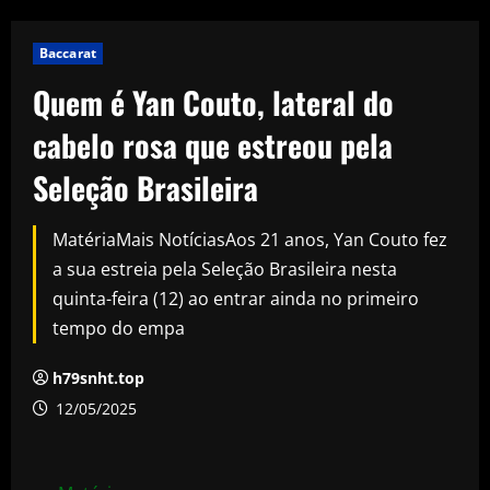
Baccarat
Quem é Yan Couto, lateral do
cabelo rosa que estreou pela
Seleção Brasileira
MatériaMais NotíciasAos 21 anos, Yan Couto fez
a sua estreia pela Seleção Brasileira nesta
quinta-feira (12) ao entrar ainda no primeiro
tempo do empa
h79snht.top
12/05/2025