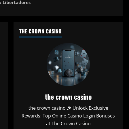
a Libertadores
THE CROWN CASINO
the crown casino
the crown casino 🎉 Unlock Exclusive
Rewards: Top Online Casino Login Bonuses
at The Crown Casino