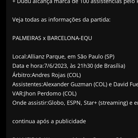
+ Dudu alcança marca de 100 assistências pelo P
Veja todas as informações da partida:
PALMEIRAS x BARCELONA-EQU
Local:Allianz Parque, em São Paulo (SP)
Data e hora:7/6/2023, às 21h30 (de Brasília)
Árbitro:Andres Rojas (COL)
Assistentes:Alexander Guzman (COL) e David Fue
VAR:Jhon Perdomo (COL)
Onde assistir:Globo, ESPN, Star+ (streaming) e
continua após a publicidade