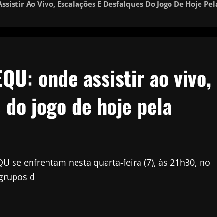
sistir Ao Vivo, Escalações E Desfalques Do Jogo De Hoje Pel
QU: onde assistir ao vivo,
 do jogo de hoje pela
U se enfrentam nesta quarta-feira (7), às 21h30, no
 grupos d