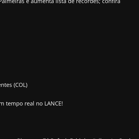
almeiras e aumenta lista de recordes; confira
ntes (COL)
 em tempo real no LANCE!