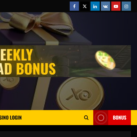
Facebook
Twitter
Linkedin
VK
Youtube
Insta
SINO LOGIN
BONUS