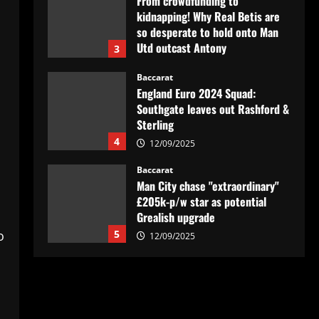
From crowdfunding to
kidnapping! Why Real Betis are
so desperate to hold onto Man
Utd outcast Antony
3
12/09/2025
Baccarat
England Euro 2024 Squad:
Southgate leaves out Rashford &
Sterling
4
12/09/2025
Baccarat
Man City chase "extraordinary"
£205k-p/w star as potential
Grealish upgrade
o
5
12/09/2025
Baccarat
Abel Ferreira faz mistério sobre
substituto de Veiga no Palmeiras
e ressalta confiança em