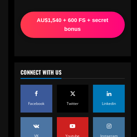
AU$1,540 + 600 FS + secret
bonus
Baccarat
Arteta must unleash one of
Arsenal’s biggest
underperformers this season
2
12/09/2025
Baccarat
CONNECT WITH US
From crowdfunding to
kidnapping! Why Real Betis are
so desperate to hold onto Man
Utd outcast Antony
3
Facebook
Twitter
Linkedin
12/09/2025
Baccarat
England Euro 2024 Squad:
Southgate leaves out Rashford &
Sterling
4
VK
Youtube
Instagram
12/09/2025