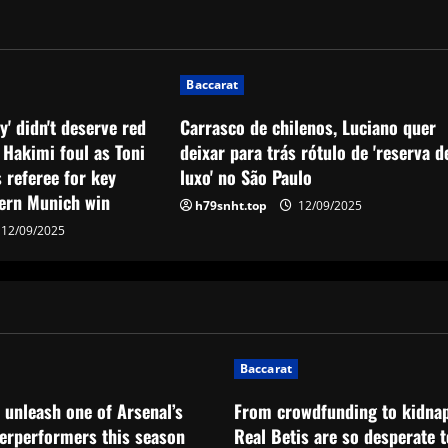
Baccarat
ly' didn't deserve red
Carrasco de chilenos, Luciano quer
 Hakimi foul as Toni
deixar para trás rótulo de 'reserva d
s referee for key
luxo' no São Paulo
yern Munich win
h79snht.top
12/09/2025
12/09/2025
Baccarat
 unleash one of Arsenal’s
From crowdfunding to kidna
erperformers this season
Real Betis are so desperate 