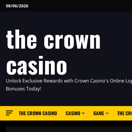
Skip
08/06/2026
to
content
the crown
casino
Unlock Exclusive Rewards with Crown Casino's Online Lo
Bonuses Today!
THE CROWN CASINO
CASINO
GAME
THE CR