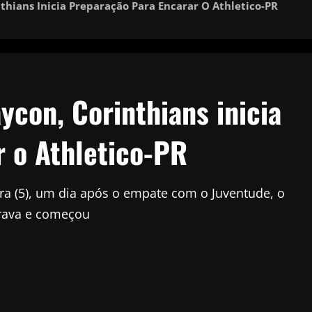
hians Inicia Preparação Para Encarar O Athletico-PR
con, Corinthians inicia
r o Athletico-PR
ira (5), um dia após o empate com o Juventude, o
Grava e começou