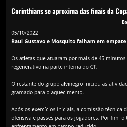
Corinthians se aproxima das finais da Cop
Co
05/10/2022
Raul Gustavo e Mosquito falham em empate d
Os atletas que atuaram por mais de 45 minutos
regenerativo na parte interna do CT.
O restante do grupo alvinegro iniciou as ativida
gramado para o aquecimento.
Após os exercícios iniciais, a comissão técni
ofensiva e passes para os jogadores. Por fim, o
enfrentamento em campo reduzido.