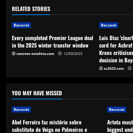
t
RELATED STORIES
n
Baccarat
Baccarat
a
Every completed Premier League deal
Luis Diaz 'clear
v
in the 2025 winter transfer window
card for Achraf
Kroos criticise
rastrear-estafeta.com
12/09/2025
i
decision in Ba
g
xc2633.com
a
YOU MAY HAVE MISSED
t
i
Baccarat
Baccarat
o
Abel Ferreira faz mistério sobre
Arteta must
substituto de Veiga no Palmeiras e
biggest und