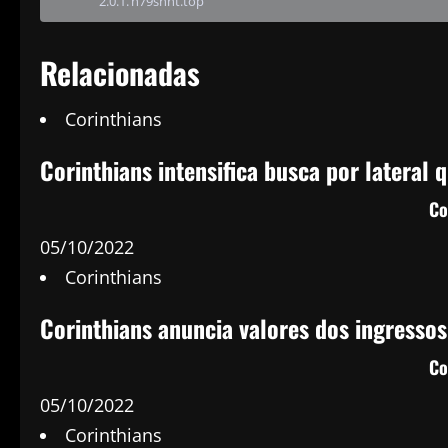
h79snht.top
Relacionadas
Corinthians
Corinthians intensifica busca por lateral 
Co
05/10/2022
Corinthians
Corinthians anuncia valores dos ingressos 
Co
05/10/2022
Corinthians