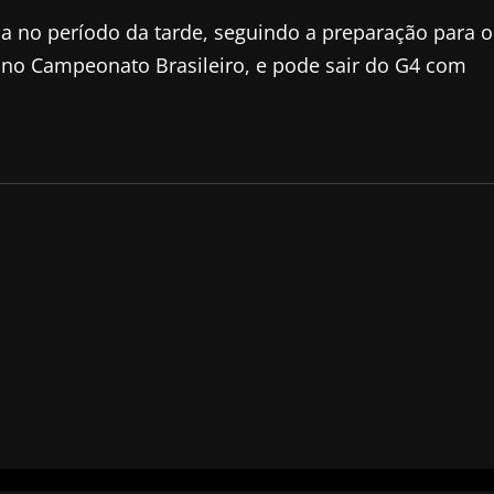
na no período da tarde, seguindo a preparação para o
 no Campeonato Brasileiro, e pode sair do G4 com