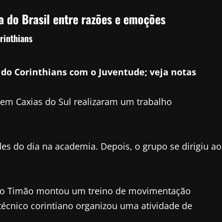
a do Brasil entre razões e emoções
rinthians
o Corinthians com o Juventude; veja notas
 em Caxias do Sul realizaram um trabalho
des do dia na academia. Depois, o grupo se dirigiu ao
ca do Timão montou um treino de movimentação
 técnico corintiano organizou uma atividade de