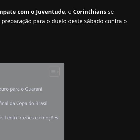
mpate com o Juventude
, o
Corinthians
se
preparação para o duelo deste sábado contra o
souro para o Guarani
final da Copa do Brasil
asil entre razões e emoções