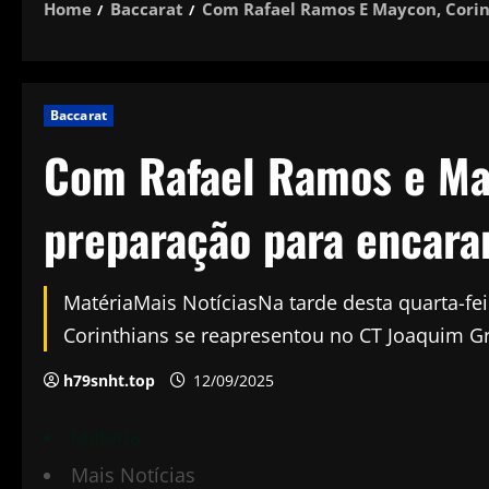
Home
Baccarat
Com Rafael Ramos E Maycon, Corint
Baccarat
Com Rafael Ramos e May
preparação para encara
MatériaMais NotíciasNa tarde desta quarta-fe
Corinthians se reapresentou no CT Joaquim 
h79snht.top
12/09/2025
Matéria
Mais Notícias